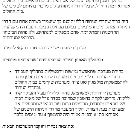
במהלך תכנון פרויקט הדגל של אסותא מרכזים רפואיים- בית החולים
אסותא רמת החי"ל, קיבלו חדרי הניתוח פוקוס מרכזי, בהיותם לב ליבו של
בית החולים.
היה ברור שחדרי הניתוח הללו יתוכננו כך שיעמדו בשורה אחת עם חדרי
הניתוח המתקדמים והמובילים בעולם מבחינת סביבת העבודה המקצועית
החדשנית והמתקדמת שהם מספקים למנתחים, ולא פחות הביטחון
הרפואי למנותחים.
לצורך ביצוע המשימה נכנס צוות ברקאי לתמונה.
בתהליך האפיון ובירור הצרכים זיהינו שני צרכים מרכזיים:
בחירת מערכת שתאפשר גמישות וורסטיליות בתהליך העבודה
בחדרי הניתוח. כלומר: בחירת מערכת שתתאים באופן פתוח
להתממשקות מול מגוון סוגי ציוד ומערכות שקיימים בבית החולים
ובחדרי הניתוח.
מערכת ידידותית למשתמש, נוחה וקלה לתפעול והעיקר קלה
ללימוד. נדרשנו לקחת בחשבון שמדובר בסדר גודל של מאות רבות
של רופאים מנתחים, מרדימים וצוות עזר רפואי שמתפעלים את
המערכות בעת הצורך, והליך המעבר מחדרי הניתוח הישנים של
אסותא בת"א ובפ"ת אמור היה להימשך 4 עד 5 ימים בלבד!
כתוצאה נבחרו והוקמו המערכות הבאות: