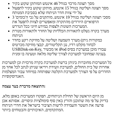
מסך תצוגה מרכזי בגודל 46 אינטש המותקן שקוע בקיר
מסך תצוגה ושליטה בגודל 15 אינטש, מותקן שקוע בקיר לתפעול
על ידי צוות חדר הניתוח שלא בסביבת המנותח
3 מסכי תצוגה ושליטה בגודל 19 אינטש, מותקנים על גבי ה'בומים'
הרפואיים היורדים מהתקרה ומאפשרים לצוות לתפעל את
המערכות השונות ולצפות במידע חיוני ככל הנדרש.
מערך בקרה נשלט לתאורות הכלליות של החדר ולתאורות מנורת
הניתוח
מערך השמעה ושליטה על מוזיקת רקע בחדר (כמקורות ניתן
לבחור מקלט רדיו, נגן תקליטורים, קבצי מוזיקה מכרטיס
USBDisk-on-Key, או מכשיר iPod עבורו מוכן במערכת בסיס
עגינה שמחובר למערכת לצורך שליטה מלאה וטעינה בו זמנית).
כל המערכות מחוברות ביניהן ברשת למערכת בקרה מרכזית וכן למערכות
אחרות של בית החולים, למערכת וועידת וידיאו שניתן לנתב לכל אחד מן
החדרים על פי הצורך ולמערכת הקלטה שפותחה במיוחד עבור המצלמות
האנדוסקופיות.
התוצאה מדברת בעד עצמה:
מן היום הראשון של תחילת הניתוחים, תפקדו המערכות באופן מלא,
בדיוק על פי מה שתוכנן והורץ באין סוף סימולציות וניסויים. אסותא אכן
פרעה את השטר והעמידה לרשות הציבור בישראל את חדרי הניתוח
המתקדמים, האיכותיים והבטוחים ביותר.