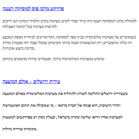
פרויקט מרכז פיס למוסיקה רעננה
להנהלת מרכז המוסיקה רעננה היה ברור שכדי לקדם מצוינות בקרב תלמידי המרכז הם חייבים
להראות מצוינות בכל תחומי הפעילות.
כשמדברים על מערכות מולטימדיה בבית ספר למוסיקה, הקריטריונים לבחירת הספק המבצע
היו בלתי מתפשרים, רף המקצועיות הגבוה ביותר והביטחון שהכל יעבוד יחד בסנכרון מדויק
וברמת ביצוע איכותית,
שימוש במערכות המתקדמות ביותר, וסטנדרט שירות מהטובים בתחום.
עירית ירושלים – אולם המועצה
כשעיריית ירושלים החליטה לשדרג ולהחליף את מערכות המולטימדיה באולם המועצה
וחדרי הישיבות, היא פנתה אל חברת ברקאי – מי שמובילה את תחום האינטגרציה
למערכות אודיו וידיאו שליטה ובקרה בישראל , ובעלת ניסיון רב בפרויקטים למועצות
מקומיות ועיריות גדולות.