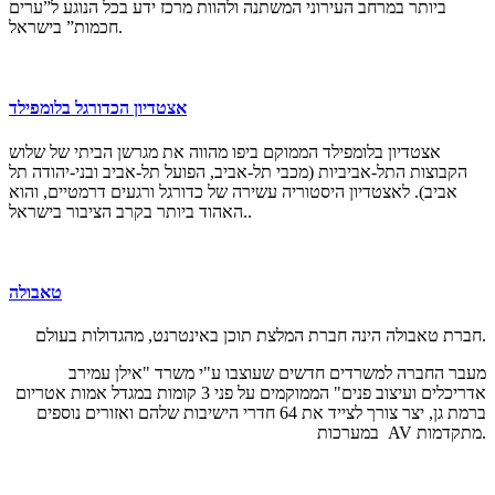
ביותר במרחב העירוני המשתנה ולהוות מרכז ידע בכל הנוגע ל”ערים
חכמות” בישראל.
אצטדיון הכדורגל בלומפילד
אצטדיון בלומפילד הממוקם ביפו מהווה את מגרשן הביתי של שלוש
הקבוצות התל-אביביות (מכבי תל-אביב, הפועל תל-אביב ובני-יהודה תל
אביב). לאצטדיון היסטוריה עשירה של כדורגל ורגעים דרמטיים, והוא
האהוד ביותר בקרב הציבור בישראל..
טאבולה
חברת טאבולה הינה חברת המלצת תוכן באינטרנט, מהגדולות בעולם.
מעבר החברה למשרדים חדשים שעוצבו ע"י משרד "אילן עמירב
אדריכלים ועיצוב פנים" הממוקמים על פני 3 קומות במגדל אמות אטריום
ברמת גן, יצר צורך לצייד את 64 חדרי הישיבות שלהם ואזורים נוספים
במערכות AV מתקדמות.