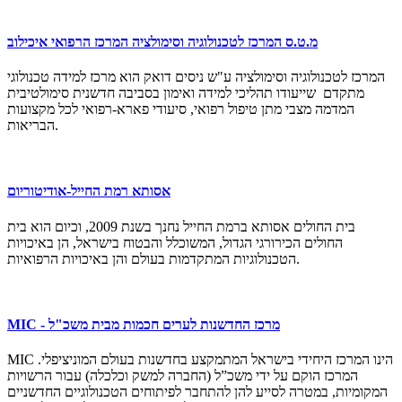
מ.ט.ס המרכז לטכנולוגיה וסימולציה המרכז הרפואי איכילוב
המרכז לטכנולוגיה וסימולציה ע"ש ניסים דואק הוא מרכז למידה טכנולוגי
מתקדם שייעודו תהליכי למידה ואימון בסביבה חדשנית סימולטיבית
המדמה מצבי מתן טיפול רפואי, סיעודי פארא-רפואי לכל מקצועות
הבריאות.
אסותא רמת החייל-אודיטוריום
בית החולים אסותא ברמת החייל נחנך בשנת 2009, וכיום הוא בית
החולים הכירורגי הגדול, המשוכלל והבטוח בישראל, הן באיכויות
הטכנולוגיות המתקדמות בעולם והן באיכויות הרפואיות.
MIC - מרכז החדשנות לערים חכמות מבית משכ"ל
MIC הינו המרכז היחידי בישראל המתמקצע בחדשנות בעולם המוניציפלי.
המרכז הוקם על ידי משכ”ל (החברה למשק וכלכלה) עבור הרשויות
המקומיות, במטרה לסייע להן להתחבר לפיתוחים הטכנולוגיים החדשניים