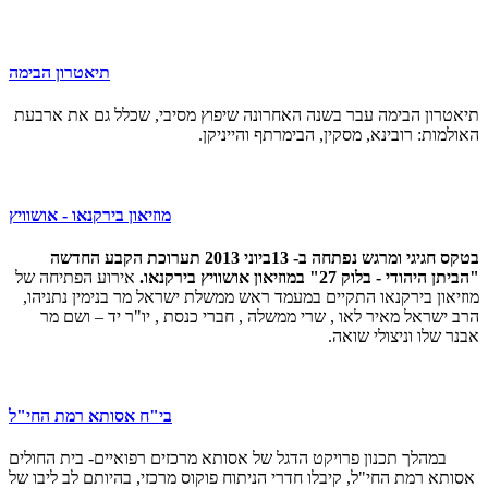
תיאטרון הבימה
תיאטרון הבימה עבר בשנה האחרונה שיפוץ מסיבי, שכלל גם את ארבעת
האולמות: רובינא, מסקין, הבימרתף והייניקן.
מוזיאון בירקנאו - אושוויץ
בטקס חגיגי ומרגש נפתחה ב- 13ביוני 2013 תערוכת הקבע החדשה
"הביתן היהודי - בלוק 27" במוזיאון אושוויץ בירקנאו.
אירוע הפתיחה של
מוזיאון בירקנאו התקיים במעמד ראש ממשלת ישראל מר בנימין נתניהו,
הרב ישראל מאיר לאו , שרי ממשלה , חברי כנסת , יו"ר יד – ושם מר
אבנר שלו וניצולי שואה.
בי"ח אסותא רמת החי"ל
במהלך תכנון פרויקט הדגל של אסותא מרכזים רפואיים- בית החולים
אסותא רמת החי"ל, קיבלו חדרי הניתוח פוקוס מרכזי, בהיותם לב ליבו של