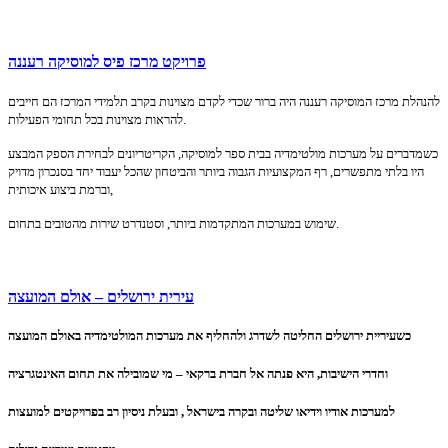
פרויקט מרכז פיס למוסיקה רעננה
להנהלת מרכז המוסיקה רעננה היה ברור שכדי לקדם מצוינות בקרב תלמידי המרכז הם חייבים
להראות מצוינות בכל תחומי הפעילות.
כשמדברים על מערכות מולטימדיה בבית ספר למוסיקה, הקריטריונים לבחירת הספק המבצע
היו בלתי מתפשרים, רף המקצועיות הגבוה ביותר והביטחון שהכל יעבוד יחד בסנכרון מדויק
וברמת ביצוע איכותית,
שימוש במערכות המתקדמות ביותר, וסטנדרט שירות מהטובים בתחום.
עירית ירושלים – אולם המועצה
כשעיריית ירושלים החליטה לשדרג ולהחליף את מערכות המולטימדיה באולם המועצה
וחדרי הישיבות, היא פנתה אל חברת ברקאי – מי שמובילה את תחום האינטגרציה
למערכות אודיו וידיאו שליטה ובקרה בישראל , ובעלת ניסיון רב בפרויקטים למועצות